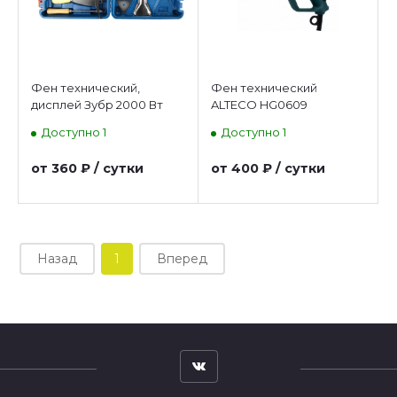
Фен технический,
Фен технический
дисплей Зубр 2000 Вт
ALTECO HG0609
(ФТ-П2000М2ДК) ( Э 27)
(Альтеко) ( Э 49 )
Доступно 1
Доступно 1
от 360 ₽ / сутки
от 400 ₽ / сутки
Назад
1
Вперед